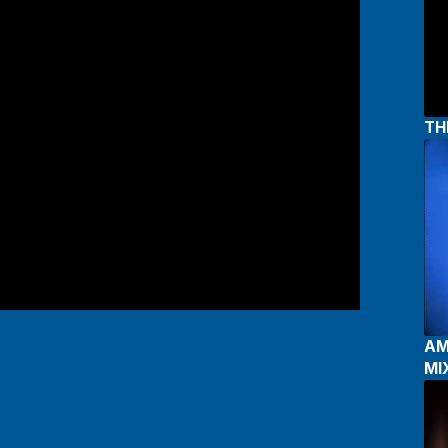
TH
AME
MI