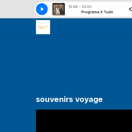
10:48 - 20:00
The Whispers - And The Beat Goes On
Programa X Tudo
Programa X Tudo
The Whispers - And The B
souvenirs voyage