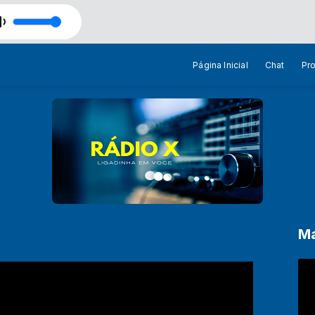
eat Goes On
Página Inicial
Chat
Pr
Ma