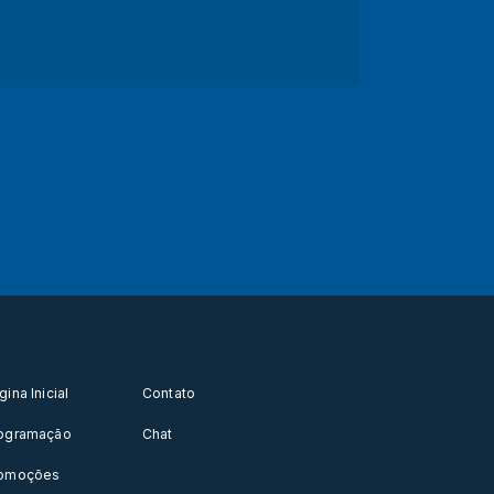
gina Inicial
Contato
ogramação
Chat
omoções