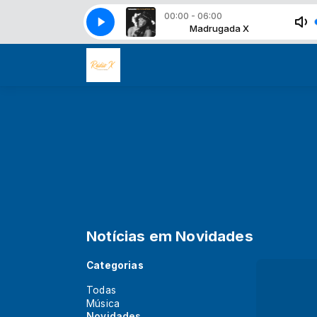
00:00 - 06:00
Evelyn champagne King - Teenager
Madrugada X
Madrugada X
Evelyn champagne King -
Notícias em Novidades
Categorias
Todas
Música
Novidades